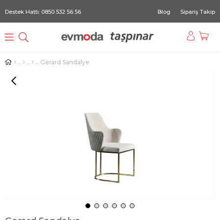
Destek Hattı: 0850 532 56 56
Blog
Sipariş Takip
Gerard Sandalye