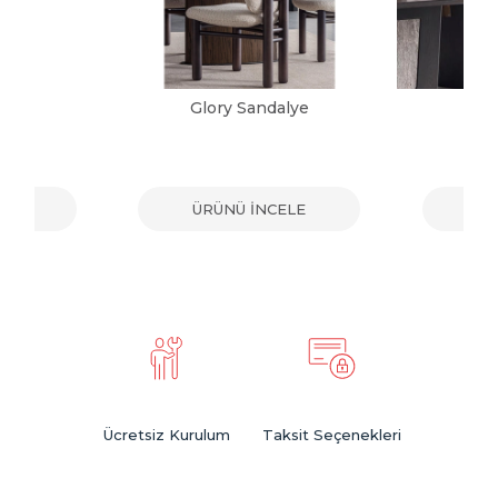
alye
Glory Sandalye
Vic
ELE
ÜRÜNÜ İNCELE
ÜR
Ücretsiz Kurulum
Taksit Seçenekleri