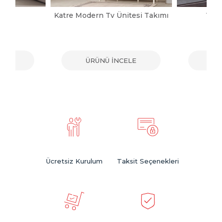
pası
Katre Modern Tv Ünitesi Takımı
Vict
ELE
ÜRÜNÜ İNCELE
ÜR
Ücretsiz Kurulum
Taksit Seçenekleri