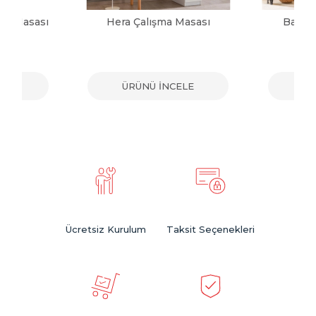
ma Masası
Hera Çalışma Masası
Barrio
ELE
ÜRÜNÜ İNCELE
ÜR
Ücretsiz Kurulum
Taksit Seçenekleri