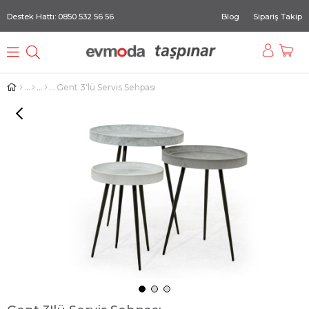
Destek Hattı: 0850 532 56 56
Blog
Sipariş Takip
Gent 3'lü Servis Sehpası