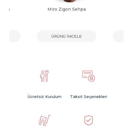
Sehpa
Miro Zigon Sehpa
Sol
ELE
ÜRÜNÜ İNCELE
ÜR
Ücretsiz Kurulum
Taksit Seçenekleri