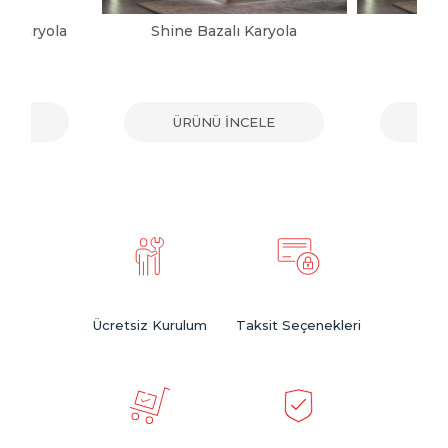
ı Karyola
Shine Bazalı Karyola
Sh
ELE
ÜRÜNÜ İNCELE
ÜR
Ücretsiz Kurulum
Taksit Seçenekleri