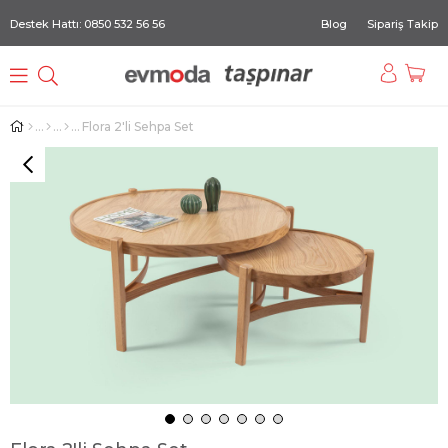
Destek Hattı: 0850 532 56 56
Blog
Sipariş Takip
Flora 2'li Sehpa Set