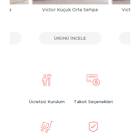
Sehpa
Victor Küçük Orta Sehpa
Victor 
ELE
ÜRÜNÜ İNCELE
ÜR
Ücretsiz Kurulum
Taksit Seçenekleri