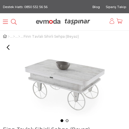
Destek Hattı: 0850 532 56 56
Blog
Sipariş Takip
Finn Tavlalı Sihirli Sehpa (Beyaz)