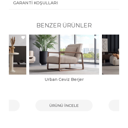
GARANTI KOŞULLARI
BENZER ÜRÜNLER
jer
Urban Ceviz Berjer
G
ELE
ÜRÜNÜ İNCELE
ÜR