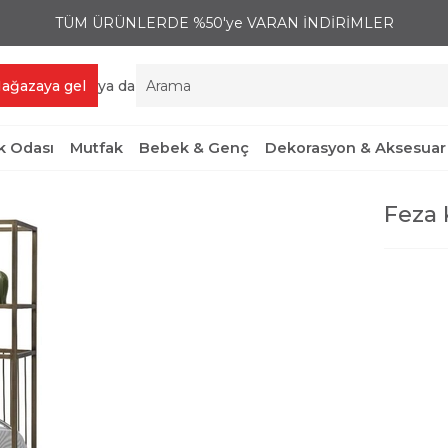
TÜM ÜRÜNLERDE %50'ye VARAN İNDİRİMLER
ağazaya gel
ya da
 Odası
Mutfak
Bebek & Genç
Dekorasyon & Aksesuar
Feza 