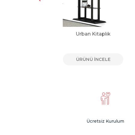
k
Urban Kitaplık
E
ÜRÜNÜ İNCELE
Ücretsiz Kurulum