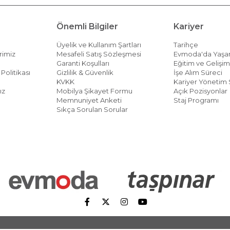
Önemli Bilgiler
Kariyer
Üyelik ve Kullanım Şartları
Tarihçe
rimiz
Mesafeli Satış Sözleşmesi
Evmoda'da Yaş
Garanti Koşulları
Eğitim ve Gelişi
Politikası
Gizlilik & Güvenlik
İşe Alım Süreci
KVKK
Kariyer Yönetim 
ız
Mobilya Şikayet Formu
Açık Pozisyonlar
Memnuniyet Anketi
Staj Programı
Sıkça Sorulan Sorular