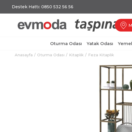
Destek Hattı: 0850 532 56 56
M
Oturma Odası
Yatak Odası
Yemek
Anasayfa
Oturma Odası
Kitaplık
Feza Kitaplık