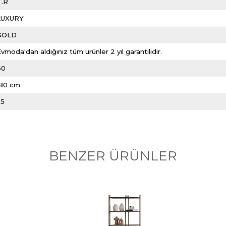
T.R
LUXURY
GOLD
vmoda'dan aldığınız tüm ürünler 2 yıl garantilidir.
60
180 cm
35
BENZER ÜRÜNLER