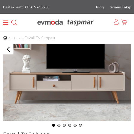
Destek Hattı: 0850 532 56 56
Blog
Sipariş Takip
Favall Tv Sehpası