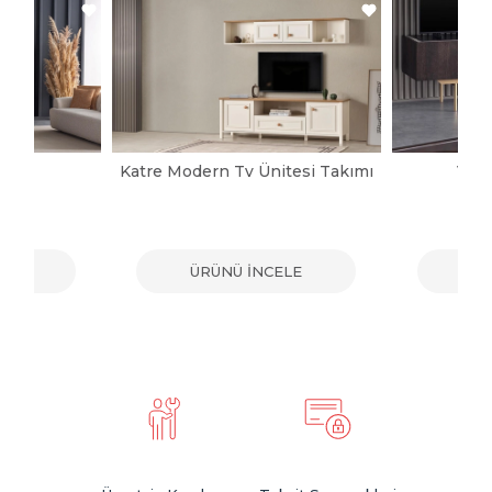
pası
Katre Modern Tv Ünitesi Takımı
Vict
ELE
ÜRÜNÜ İNCELE
ÜR