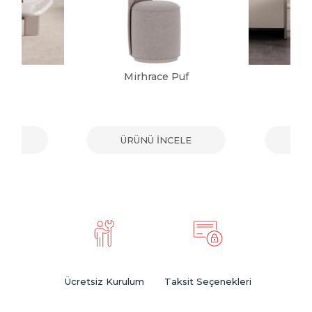
uf
Mirhrace Puf
ELE
ÜRÜNÜ İNCELE
ÜR
Ücretsiz Kurulum
Taksit Seçenekleri