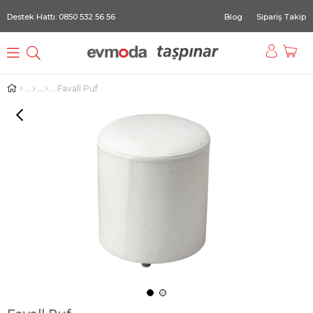
Destek Hattı: 0850 532 56 56
Blog
Sipariş Takip
Favall Puf