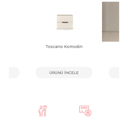
din
Toscano Komodin
Ka
ELE
ÜRÜNÜ İNCELE
ÜR