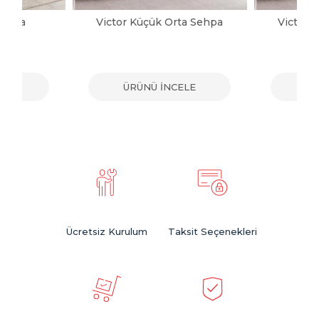
Sehpa
Victor Küçük Orta Sehpa
Victor 
ELE
ÜRÜNÜ İNCELE
ÜR
Ücretsiz Kurulum
Taksit Seçenekleri