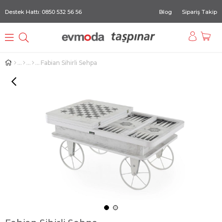
Destek Hattı: 0850 532 56 56
Blog
Sipariş Takip
Fabian Sihirli Sehpa