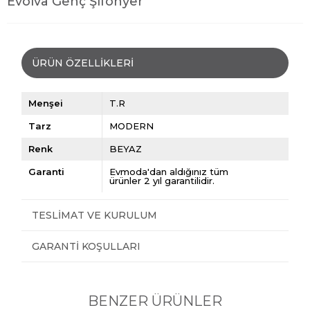
Evolva Genç Şifonyer
ÜRÜN ÖZELLIKLERI
Menşei
T.R
Tarz
MODERN
Renk
BEYAZ
Garanti
Evmoda'dan aldığınız tüm
ürünler 2 yıl garantilidir.
TESLIMAT VE KURULUM
GARANTI KOŞULLARI
BENZER ÜRÜNLER