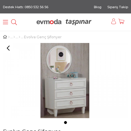
Destek Hattı: 0850 532 56 56
Blog
Sipariş Takip
Evolva Genç Şifonyer