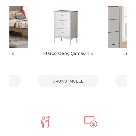
aşırlık
Marco Genç Çamaşırlık
Luna
ELE
ÜRÜNÜ İNCELE
ÜR