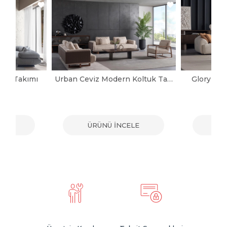
tuk Takımı
Urban Ceviz Modern Koltuk Takımı
Glory Mo
ELE
ÜRÜNÜ İNCELE
ÜR