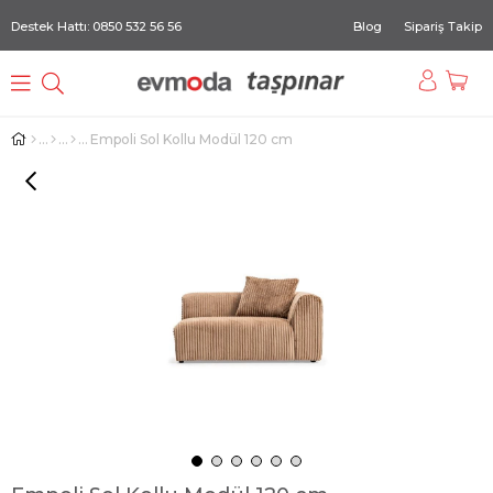
Destek Hattı: 0850 532 56 56
Blog
Sipariş Takip
Empoli Sol Kollu Modül 120 cm