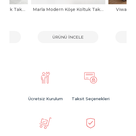
Noya Modern Köşe Koltuk Takımı
Marla Modern Köşe Koltuk Takımı
Viwax Mo
ELE
ÜRÜNÜ İNCELE
ÜR
Ücretsiz Kurulum
Taksit Seçenekleri