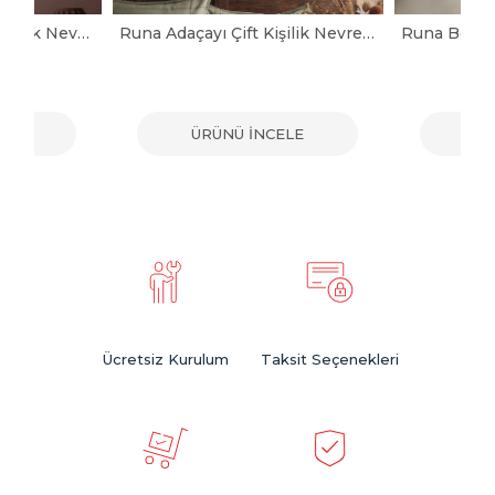
Helena Pembe Çift Kişilik Nevresim Takımı
Runa Adaçayı Çift Kişilik Nevresim Takımı
ELE
ÜRÜNÜ İNCELE
ÜR
Ücretsiz Kurulum
Taksit Seçenekleri