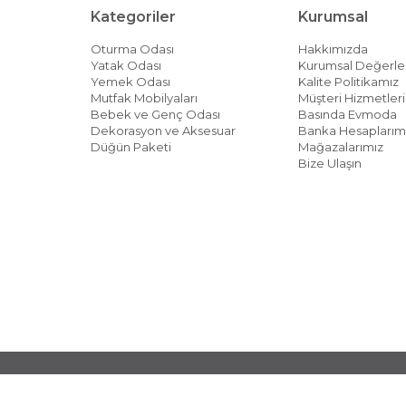
Kategoriler
Kurumsal
Oturma Odası
Hakkımızda
Yatak Odası
Kurumsal Değerle
Yemek Odası
Kalite Politikamız
Mutfak Mobilyaları
Müşteri Hizmetleri 
Bebek ve Genç Odası
Basında Evmoda
Dekorasyon ve Aksesuar
Banka Hesaplarım
Düğün Paketi
Mağazalarımız
Bize Ulaşın
© 2026 EVMODA - Her Hakkı Saklıdır.