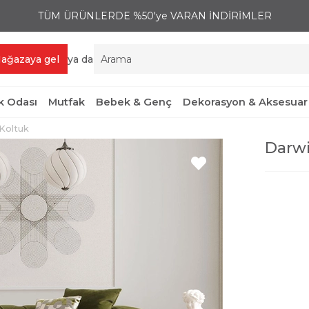
TÜM ÜRÜNLERDE %50'ye VARAN İNDİRİMLER
ağazaya gel
ya da
 Odası
Mutfak
Bebek & Genç
Dekorasyon & Aksesuar
Koltuk
Darwi