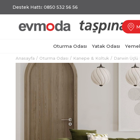
Destek Hattı: 0850 532 56 56
M
Oturma Odası
Yatak Odası
Yemek
Anasayfa
Oturma Odası
Kanepe & Koltuk
Darwin Üçlü 