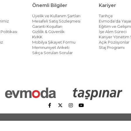
Önemli Bilgiler
Kariyer
Üyelik ve Kullanım Şartları
Tarihçe
rimiz
Mesafeli Satış Sözleşmesi
Evmoda'da Yaş
Garanti Koşulları
Eğitim ve Gelişi
Politikası
Gizlilik & Güvenlik
İşe Alım Süreci
KVKK
Kariyer Yönetim 
ız
Mobilya Şikayet Formu
Açık Pozisyonlar
Memnuniyet Anketi
Staj Programı
Sıkça Sorulan Sorular