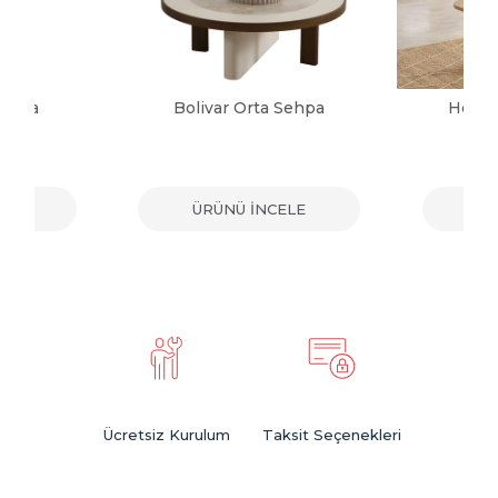
Sehpa
Bolivar Orta Sehpa
Herma
ELE
ÜRÜNÜ İNCELE
ÜR
Ücretsiz Kurulum
Taksit Seçenekleri