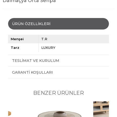
Dalmaçya Orta Sehpa
ÜRÜN ÖZELLIKLERI
Menşei
T.R
Tarz
LUXURY
TESLIMAT VE KURULUM
GARANTI KOŞULLARI
BENZER ÜRÜNLER