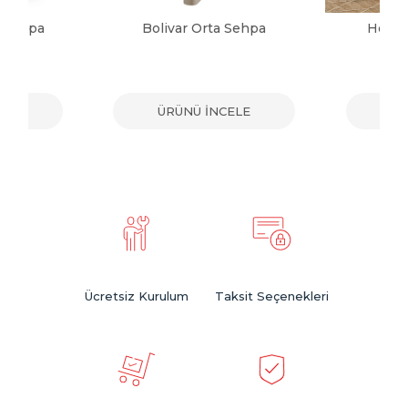
a Sehpa
Bolivar Orta Sehpa
Herma
ELE
ÜRÜNÜ İNCELE
ÜR
Ücretsiz Kurulum
Taksit Seçenekleri