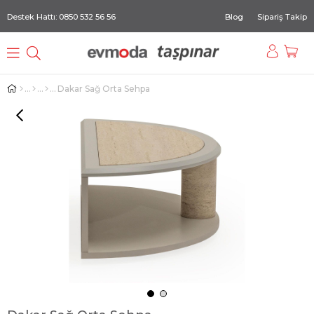
Destek Hattı: 0850 532 56 56
Blog
Sipariş Takip
Dakar Sağ Orta Sehpa