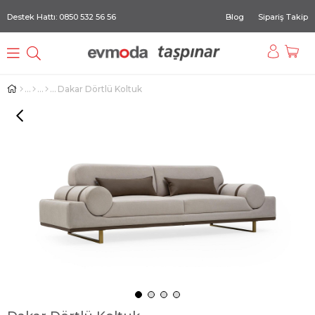
Destek Hattı: 0850 532 56 56
Blog
Sipariş Takip
Dakar Dörtlü Koltuk