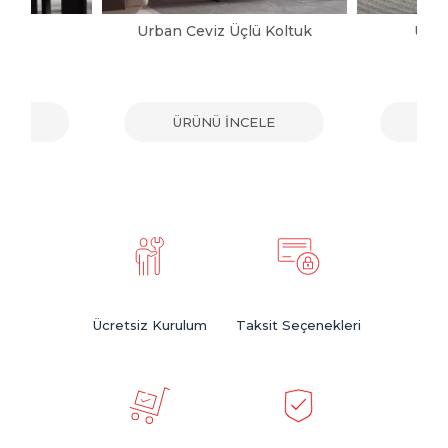
ltuk
Urban Ceviz Üçlü Koltuk
Urba
ELE
ÜRÜNÜ İNCELE
ÜR
Ücretsiz Kurulum
Taksit Seçenekleri