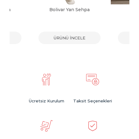
Sehpa
Bolivar Yan Sehpa
Gi
ELE
ÜRÜNÜ İNCELE
ÜR
Ücretsiz Kurulum
Taksit Seçenekleri