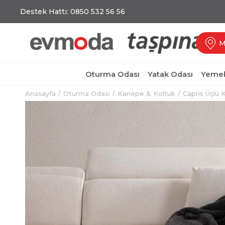
Destek Hattı: 0850 532 56 56
M
Oturma Odası
Yatak Odası
Yemek
Anasayfa
Oturma Odası
Kanepe & Koltuk
Capris Üçlü 