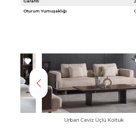
Garanti
2
Oturum Yumuşaklığı
tuk
Urban Ceviz Üçlü Koltuk