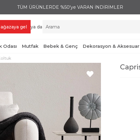
TÜM ÜRÜNLERDE %50'ye VARAN İNDİRİMLER
ağazaya gel
ya da
 Odası
Mutfak
Bebek & Genç
Dekorasyon & Aksesuar
Koltuk
Capri