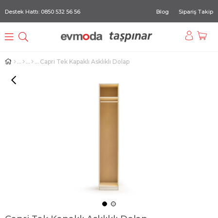
Destek Hattı: 0850 532 56 56
Blog
Sipariş Takip
Capri Tek Kapaklı Asklıklı Dolap