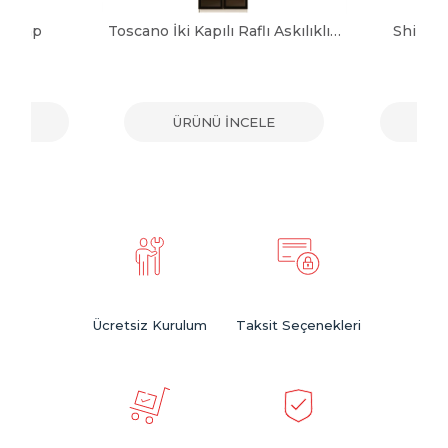
 Dolap
Toscano İki Kapılı Raflı Askılıklı Dolap
Shine 
ELE
ÜRÜNÜ İNCELE
ÜR
Ücretsiz Kurulum
Taksit Seçenekleri