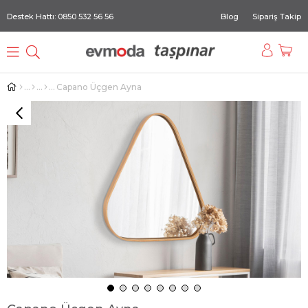
Destek Hattı: 0850 532 56 56
Blog
Sipariş Takip
Capano Üçgen Ayna