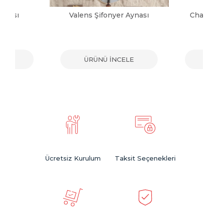
ynası
Valens Şifonyer Aynası
Charm B
ELE
ÜRÜNÜ İNCELE
ÜR
Ücretsiz Kurulum
Taksit Seçenekleri