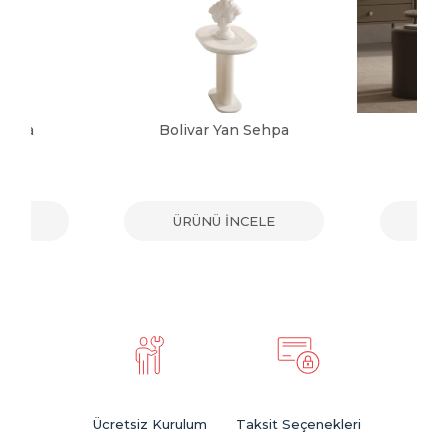
Sehpa
Bolivar Yan Sehpa
Gi
ELE
ÜRÜNÜ İNCELE
ÜR
Ücretsiz Kurulum
Taksit Seçenekleri