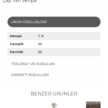
Çap Yan Sehpa
ÜRÜN ÖZELLIKLERI
Menşei
T.R
Genişlik
55
Derinlik
55
TESLIMAT VE KURULUM
GARANTI KOŞULLARI
BENZER ÜRÜNLER