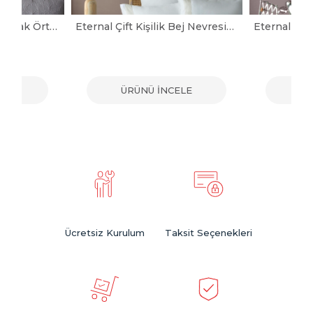
Aspen Gri Çift Kişilik Yatak Örtüsü
Eternal Çift Kişilik Bej Nevresimli Yatak Örtüsü Seti
ELE
ÜRÜNÜ İNCELE
ÜR
Ücretsiz Kurulum
Taksit Seçenekleri