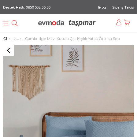
Destek Hattı: 0850 532 56 56
Blog
Sipariş Takip
Cambridge Mavi Kutulu Çift Kişilik Yatak Örtüsü Seti