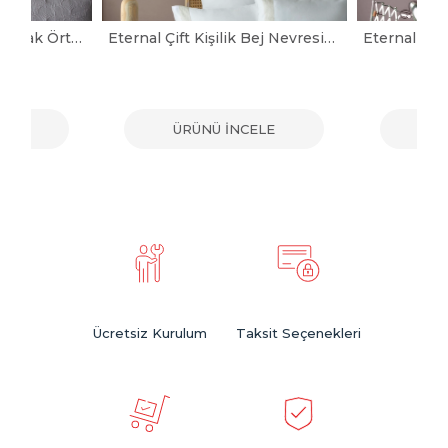
Aspen Gri Çift Kişilik Yatak Örtüsü
Eternal Çift Kişilik Bej Nevresimli Yatak Örtüsü Seti
ELE
ÜRÜNÜ İNCELE
ÜR
Ücretsiz Kurulum
Taksit Seçenekleri