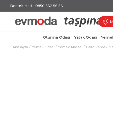
Destek Hattı: 0850 532 56 56
M
Oturma Odası
Yatak Odası
Yemek
Anasayfa
Yemek Odası
Yemek Masası
Cairo Yemek Ma