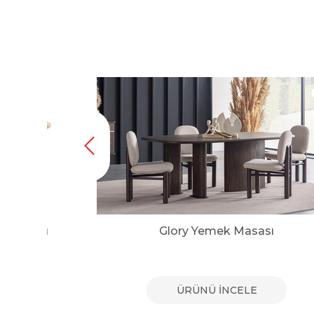
k Masası
Glory Yemek Masası
E
ÜRÜNÜ İNCELE