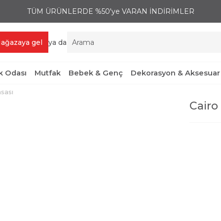
TÜM ÜRÜNLERDE %50'ye VARAN İNDİRİMLER
ağazaya gel
ya da
 Odası
Mutfak
Bebek & Genç
Dekorasyon & Aksesuar
sası
Cairo