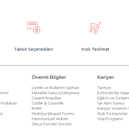
Taksit Seçenekleri
Hızlı Teslimat
Önemli Bilgiler
Kariyer
Üyelik ve Kullanım Şartları
Tarihçe
rimiz
Mesafeli Satış Sözleşmesi
Evmoda'da Yaş
Garanti Koşulları
Eğitim ve Gelişi
Politikası
Gizlilik & Güvenlik
İşe Alım Süreci
KVKK
Kariyer Yönetim 
ız
Mobilya Şikayet Formu
Açık Pozisyonlar
Memnuniyet Anketi
Staj Programı
Sıkça Sorulan Sorular