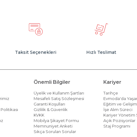
Taksit Seçenekleri
Hızlı Teslimat
Önemli Bilgiler
Kariyer
Üyelik ve Kullanım Şartları
Tarihçe
rimiz
Mesafeli Satış Sözleşmesi
Evmoda'da Yaş
Garanti Koşulları
Eğitim ve Gelişi
Politikası
Gizlilik & Güvenlik
İşe Alım Süreci
KVKK
Kariyer Yönetim 
ız
Mobilya Şikayet Formu
Açık Pozisyonlar
Memnuniyet Anketi
Staj Programı
Sıkça Sorulan Sorular