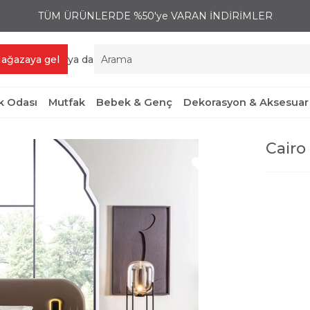
TÜM ÜRÜNLERDE %50'ye VARAN İNDİRİMLER
ağazaya gel
ya da
 Odası
Mutfak
Bebek & Genç
Dekorasyon & Aksesuar
Cairo