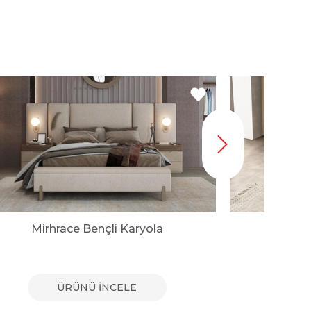
Mirhrace Bençli Karyola
Tosc
ÜRÜNÜ İNCELE