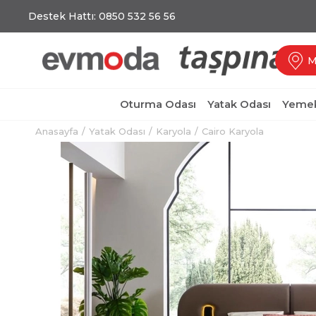
Destek Hattı: 0850 532 56 56
M
Oturma Odası
Yatak Odası
Yemek
Anasayfa
Yatak Odası
Karyola
Cairo Karyola