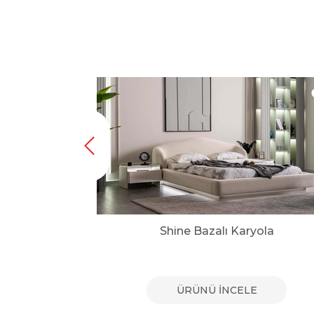
Karyola
Shine Bazalı Karyola
E
ÜRÜNÜ İNCELE