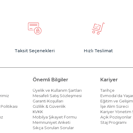
Taksit Seçenekleri
Hızlı Teslimat
Önemli Bilgiler
Kariyer
Üyelik ve Kullanım Şartları
Tarihçe
rimiz
Mesafeli Satış Sözleşmesi
Evmoda'da Yaş
Garanti Koşulları
Eğitim ve Gelişi
Politikası
Gizlilik & Güvenlik
İşe Alım Süreci
KVKK
Kariyer Yönetim 
ız
Mobilya Şikayet Formu
Açık Pozisyonlar
Memnuniyet Anketi
Staj Programı
Sıkça Sorulan Sorular