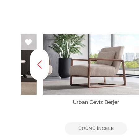
r
Urban Ceviz Berjer
E
ÜRÜNÜ İNCELE