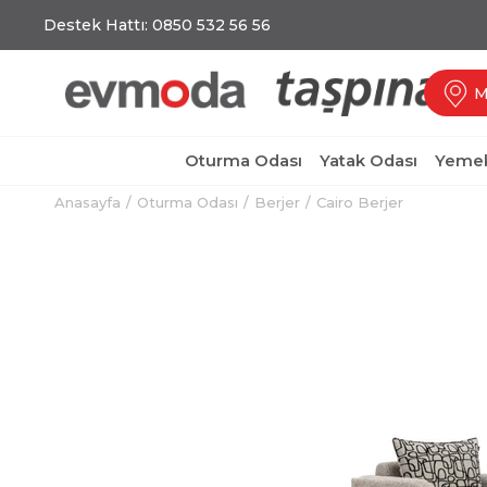
Destek Hattı: 0850 532 56 56
M
Oturma Odası
Yatak Odası
Yemek
Anasayfa
Oturma Odası
Berjer
Cairo Berjer