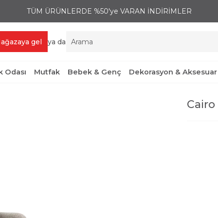
TÜM ÜRÜNLERDE %50'ye VARAN İNDİRİMLER
ağazaya gel
ya da
 Odası
Mutfak
Bebek & Genç
Dekorasyon & Aksesuar
Cairo