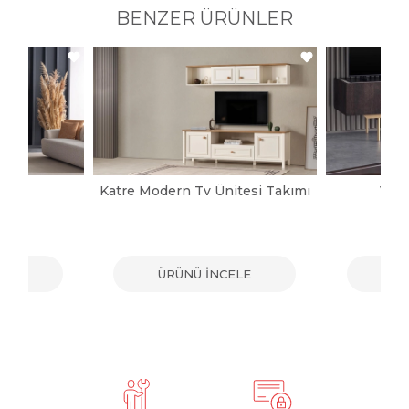
BENZER ÜRÜNLER
pası
Katre Modern Tv Ünitesi Takımı
Vict
ELE
ÜRÜNÜ İNCELE
ÜR