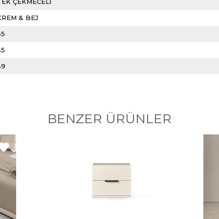
TEK ÇEKMECELİ
KREM & BEJ
65
45
49
BENZER ÜRÜNLER