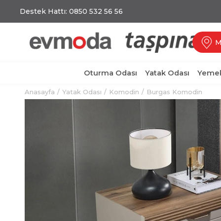
Destek Hattı: 0850 532 56 56
M
Oturma Odası
Yatak Odası
Yemek
Anasayfa
Yatak Odası
Komodin
Burgas Komodin