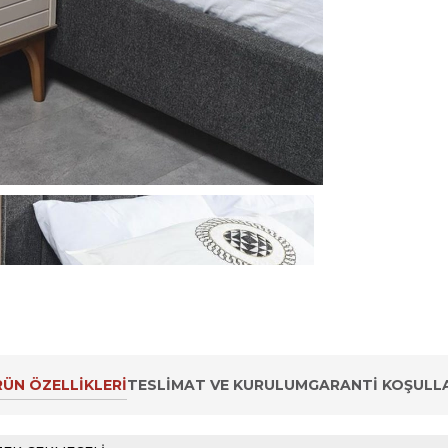
ÜN ÖZELLIKLERI
TESLIMAT VE KURULUM
GARANTI KOŞULLA