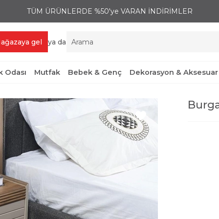
TÜM ÜRÜNLERDE %50'ye VARAN İNDİRİMLER
ağazaya gel
ya da
 Odası
Mutfak
Bebek & Genç
Dekorasyon & Aksesuar
Burg