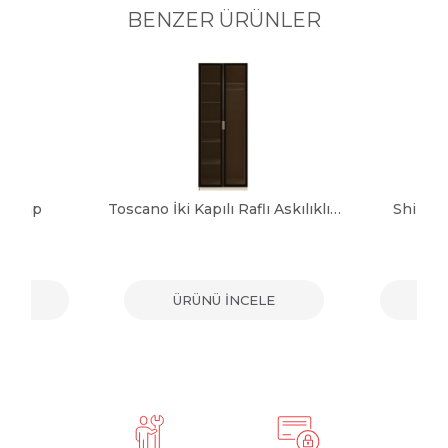
BENZER ÜRÜNLER
 Dolap
Toscano İki Kapılı Raflı Askılıklı Dolap
Shine 
ELE
ÜRÜNÜ İNCELE
ÜR