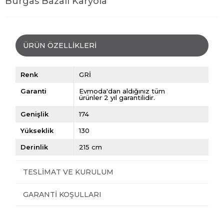
Burgas Bazalı Karyola
ÜRÜN ÖZELLIKLERI
Renk
GRİ
Garanti
Evmoda'dan aldığınız tüm
ürünler 2 yıl garantilidir.
Genişlik
174
Yükseklik
130
Derinlik
215 cm
TESLIMAT VE KURULUM
GARANTI KOŞULLARI