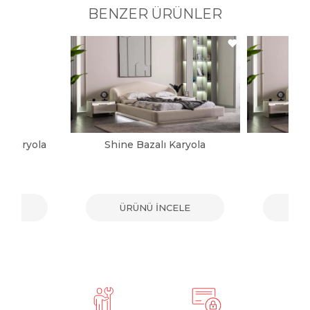
BENZER ÜRÜNLER
ı Karyola
Shine Bazalı Karyola
Sh
ELE
ÜRÜNÜ İNCELE
ÜR