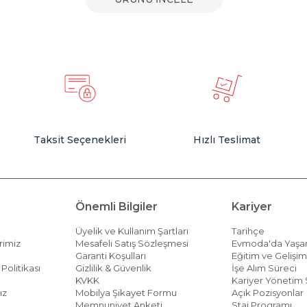
Taksit Seçenekleri
Hızlı Teslimat
Önemli Bilgiler
Kariyer
Üyelik ve Kullanım Şartları
Tarihçe
rimiz
Mesafeli Satış Sözleşmesi
Evmoda'da Yaş
Garanti Koşulları
Eğitim ve Gelişi
Politikası
Gizlilik & Güvenlik
İşe Alım Süreci
KVKK
Kariyer Yönetim 
ız
Mobilya Şikayet Formu
Açık Pozisyonlar
Memnuniyet Anketi
Staj Programı