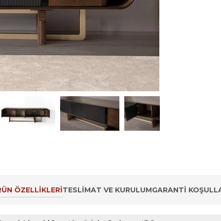
ÜN ÖZELLIKLERI
TESLIMAT VE KURULUM
GARANTI KOŞULLA