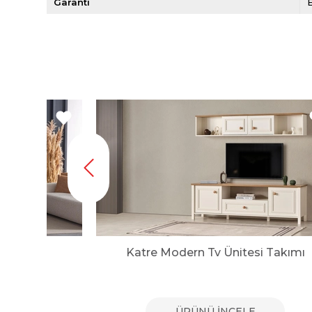
Garanti
E
sı
Katre Modern Tv Ünitesi Takımı
E
ÜRÜNÜ İNCELE