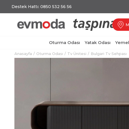
Destek Hattı: 0850 532 56 56
M
Oturma Odası
Yatak Odası
Yemek
Anasayfa
Oturma Odası
Tv Ünitesi
Bulgari Tv Sehpası