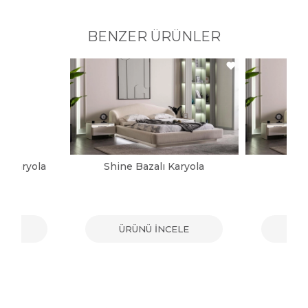
BENZER ÜRÜNLER
ı Karyola
Shine Bazalı Karyola
Sh
ELE
ÜRÜNÜ İNCELE
ÜR