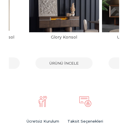
 Konsol
Glory Konsol
Urba
ELE
ÜRÜNÜ İNCELE
ÜR
Ücretsiz Kurulum
Taksit Seçenekleri