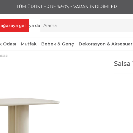
TÜM ÜRÜNLERDE %50'ye VARAN İNDİRİMLER
ağazaya gel
ya da
 Odası
Mutfak
Bebek & Genç
Dekorasyon & Aksesuar
sası
Salsa