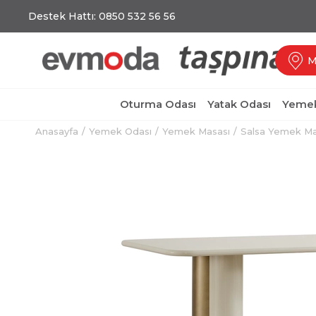
Destek Hattı: 0850 532 56 56
M
Oturma Odası
Yatak Odası
Yemek
Anasayfa
Yemek Odası
Yemek Masası
Salsa Yemek Ma