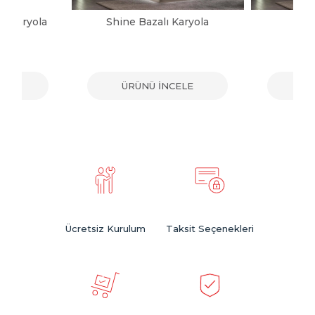
ı Karyola
Shine Bazalı Karyola
Sh
ELE
ÜRÜNÜ İNCELE
ÜR
Ücretsiz Kurulum
Taksit Seçenekleri