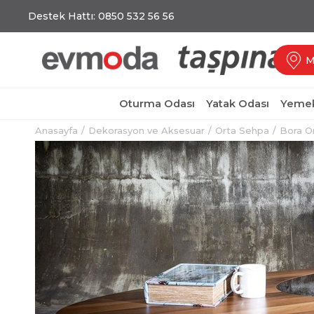
Destek Hattı: 0850 532 56 56
M
Oturma Odası
Yatak Odası
Yemek
Anasayfa
Dekorasyon ve Aksesuar
Orta Sehpa
Bora O