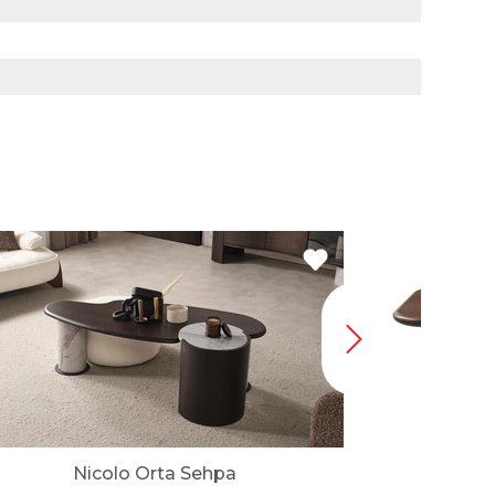
Nicolo Orta Sehpa
Bu