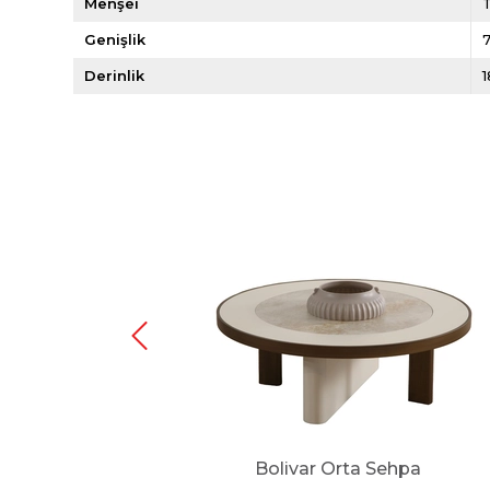
Menşei
Genişlik
Derinlik
Sehpa
Bolivar Orta Sehpa