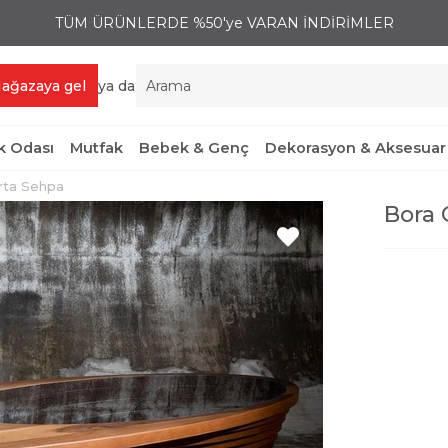
TÜM ÜRÜNLERDE %50'ye VARAN İNDİRİMLER
ağazaya gel
ya da
 Odası
Mutfak
Bebek & Genç
Dekorasyon & Aksesuar
rta Sehpa
Bora 