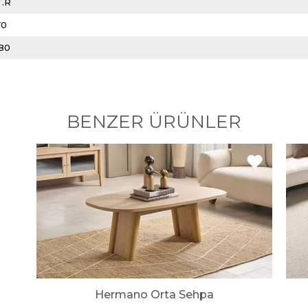
T.R
70
180
BENZER ÜRÜNLER
Hermano Orta Sehpa