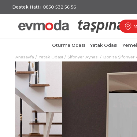
Destek Hattı: 0850 532 56 56
M
Oturma Odası
Yatak Odası
Yemek
Anasayfa
Yatak Odası
Şifonyer Aynası
Bonita Şifonyer 