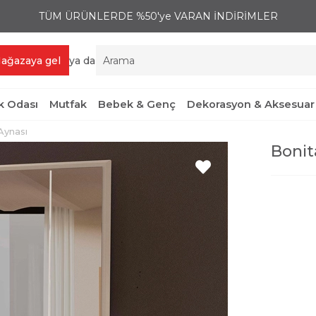
TÜM ÜRÜNLERDE %50'ye VARAN İNDİRİMLER
ağazaya gel
ya da
 Odası
Mutfak
Bebek & Genç
Dekorasyon & Aksesuar
Aynası
Bonit