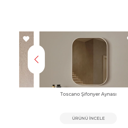
ynası
Toscano Şifonyer Aynası
E
ÜRÜNÜ İNCELE