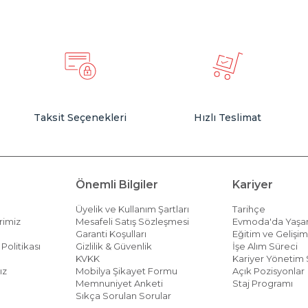
Taksit Seçenekleri
Hızlı Teslimat
Önemli Bilgiler
Kariyer
Üyelik ve Kullanım Şartları
Tarihçe
rimiz
Mesafeli Satış Sözleşmesi
Evmoda'da Yaş
Garanti Koşulları
Eğitim ve Gelişi
Politikası
Gizlilik & Güvenlik
İşe Alım Süreci
KVKK
Kariyer Yönetim 
ız
Mobilya Şikayet Formu
Açık Pozisyonlar
Memnuniyet Anketi
Staj Programı
Sıkça Sorulan Sorular