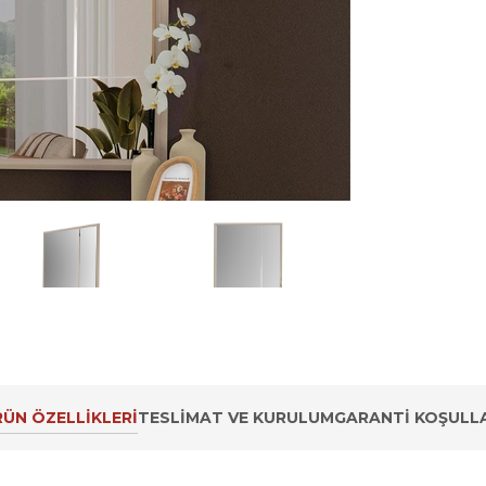
ÜN ÖZELLIKLERI
TESLIMAT VE KURULUM
GARANTI KOŞULLA