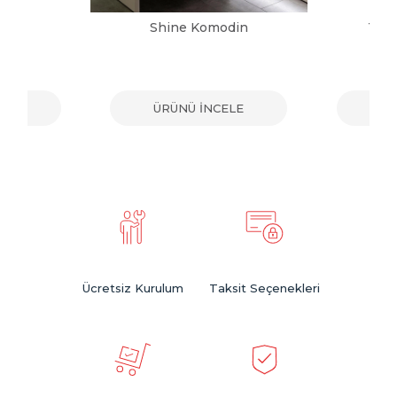
din
Shine Komodin
Tos
ELE
ÜRÜNÜ İNCELE
ÜR
Ücretsiz Kurulum
Taksit Seçenekleri