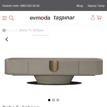
Destek Hattı: 0850 532 56 56
Blog
Sipariş Takip
Boho Tv Sehpası