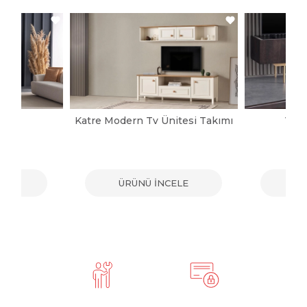
pası
Katre Modern Tv Ünitesi Takımı
Vict
ELE
ÜRÜNÜ İNCELE
ÜR