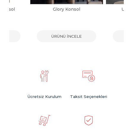
 Konsol
Glory Konsol
Urba
ELE
ÜRÜNÜ İNCELE
ÜR
Ücretsiz Kurulum
Taksit Seçenekleri