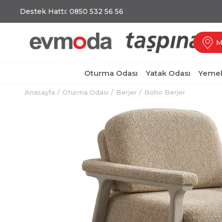
Destek Hattı: 0850 532 56 56
M
Oturma Odası
Yatak Odası
Yemek
Anasayfa
Oturma Odası
Berjer
Boho Berjer