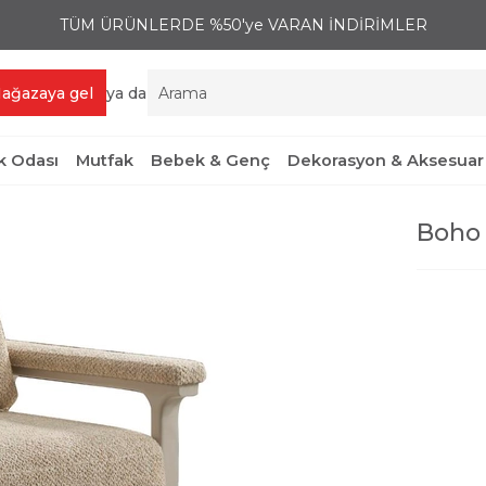
TÜM ÜRÜNLERDE %50'ye VARAN İNDİRİMLER
ağazaya gel
ya da
 Odası
Mutfak
Bebek & Genç
Dekorasyon & Aksesuar
Boho 