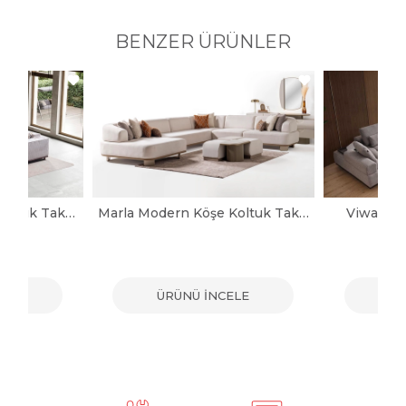
BENZER ÜRÜNLER
Noya Modern Köşe Koltuk Takımı
Marla Modern Köşe Koltuk Takımı
Viwax Mo
ELE
ÜRÜNÜ İNCELE
ÜR