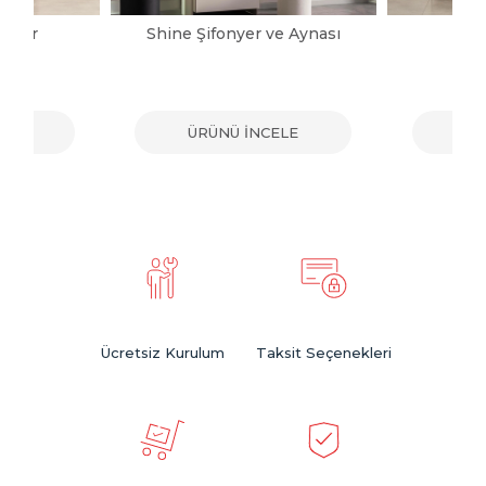
onyer
Shine Şifonyer ve Aynası
Ka
ELE
ÜRÜNÜ İNCELE
ÜR
Ücretsiz Kurulum
Taksit Seçenekleri