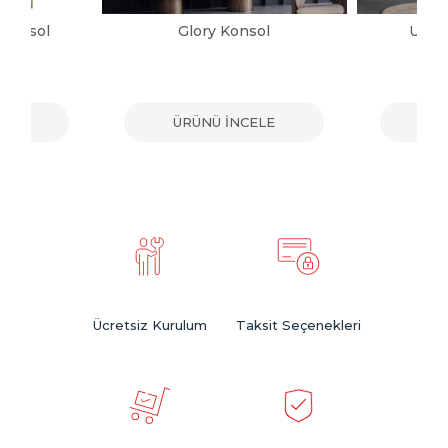
 Konsol
Glory Konsol
Urba
ELE
ÜRÜNÜ İNCELE
ÜR
Ücretsiz Kurulum
Taksit Seçenekleri