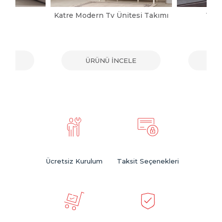
pası
Katre Modern Tv Ünitesi Takımı
Vict
ELE
ÜRÜNÜ İNCELE
ÜR
Ücretsiz Kurulum
Taksit Seçenekleri